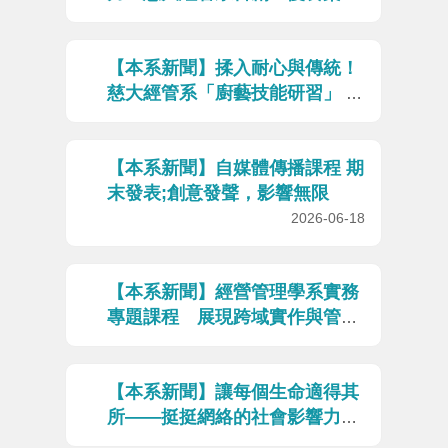
遊」點亮地方創生，勇奪花蓮縣
府雙大獎
2026-06-24
【本系新聞】揉入耐心與傳統！
慈大經管系「廚藝技能研習」 產
學名師領軍、翻轉蔬食新視界
2026-06-22
【本系新聞】自媒體傳播課程 期
末發表;創意發聲，影響無限
2026-06-18
【本系新聞】經營管理學系實務
專題課程 展現跨域實作與管理
學習成果
2026-06-18
【本系新聞】讓每個生命適得其
所——挺挺網絡的社會影響力實
踐
2026-06-16