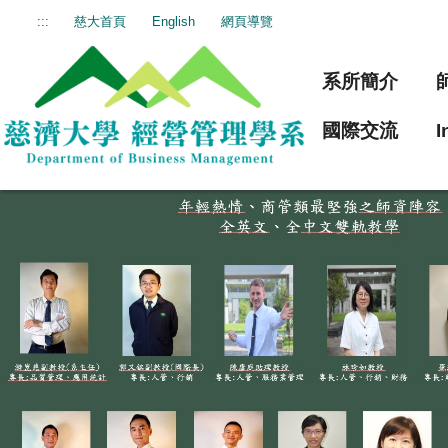
跳
:::
慈大首頁
English
網頁導覽
到
主
系所簡介
要
內
國際交流
I
容
區