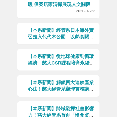
暖 個案居家清掃展現人文關懷
2026-07-23
【本系新聞】經管系日本海外實
習走入代代木公園 以熱食關懷
體會服務學習真諦
2026-07-23
【本系新聞】從地球健康到循環
經濟 慈大CSR課程培育永續管
理人才
2026-07-08
【本系新聞】解鎖四大連鎖產業
心法！慈大經管系辦理實務講座
產學大師親授「從手搖飲到頂級
飯店」的經營智慧
2026-06-29
【本系新聞】跨域發揮社會影響
力！慈大經管系首創「慢食桌